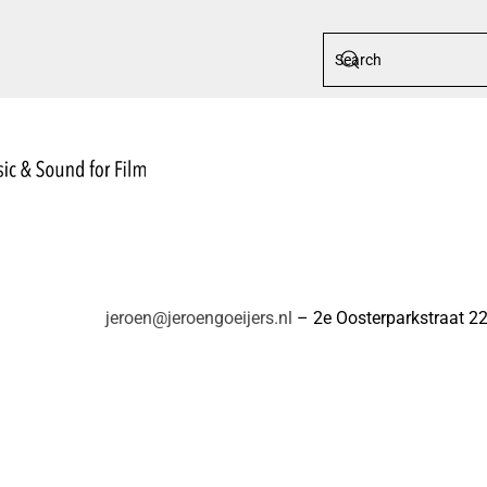
Type 2 or more character
jeroen@jeroengoeijers.nl
– 2e Oosterparkstraat 