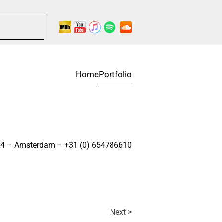
s for results.
Home
Portfolio
224 – Amsterdam – +31 (0) 654786610
Next >